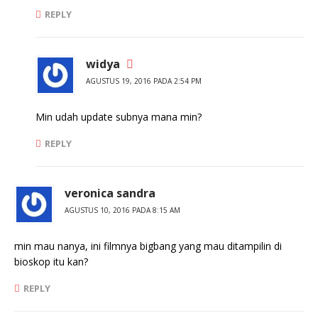
REPLY
widya
AGUSTUS 19, 2016 PADA 2:54 PM
Min udah update subnya mana min?
REPLY
veronica sandra
AGUSTUS 10, 2016 PADA 8:15 AM
min mau nanya, ini filmnya bigbang yang mau ditampilin di
bioskop itu kan?
REPLY