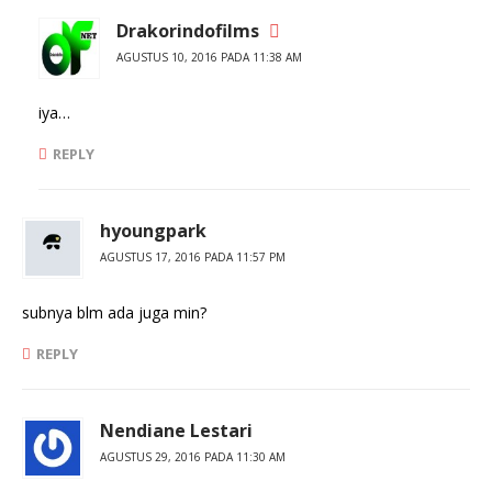
Drakorindofilms
AGUSTUS 10, 2016 PADA 11:38 AM
iya…
REPLY
hyoungpark
AGUSTUS 17, 2016 PADA 11:57 PM
subnya blm ada juga min?
REPLY
Nendiane Lestari
AGUSTUS 29, 2016 PADA 11:30 AM