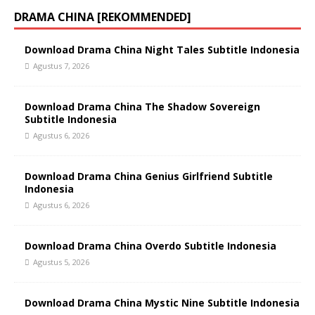
DRAMA CHINA [REKOMMENDED]
Download Drama China Night Tales Subtitle Indonesia
Agustus 7, 2026
Download Drama China The Shadow Sovereign
Subtitle Indonesia
Agustus 6, 2026
Download Drama China Genius Girlfriend Subtitle
Indonesia
Agustus 6, 2026
Download Drama China Overdo Subtitle Indonesia
Agustus 5, 2026
Download Drama China Mystic Nine Subtitle Indonesia