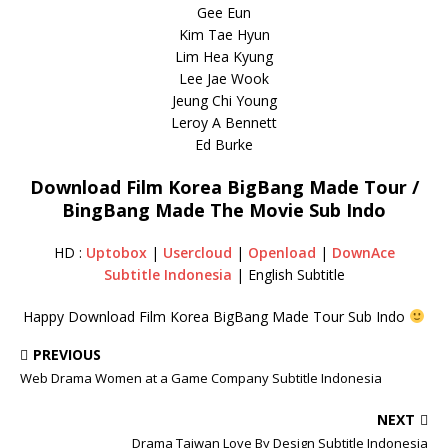
Gee Eun
Kim Tae Hyun
Lim Hea Kyung
Lee Jae Wook
Jeung Chi Young
Leroy A Bennett
Ed Burke
Download Film Korea BigBang Made Tour /
BingBang Made The Movie Sub Indo
HD :
Uptobox
|
Usercloud
|
Openload
|
DownAce
Subtitle Indonesia
| English Subtitle
Happy Download Film Korea BigBang Made Tour Sub Indo
PREVIOUS
Web Drama Women at a Game Company Subtitle Indonesia
NEXT
Drama Taiwan Love By Design Subtitle Indonesia