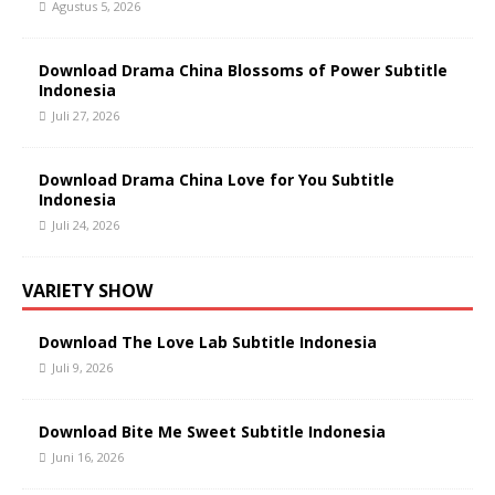
Agustus 5, 2026
Download Drama China Blossoms of Power Subtitle
Indonesia
Juli 27, 2026
Download Drama China Love for You Subtitle
Indonesia
Juli 24, 2026
VARIETY SHOW
Download The Love Lab Subtitle Indonesia
Juli 9, 2026
Download Bite Me Sweet Subtitle Indonesia
Juni 16, 2026