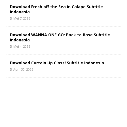
Download Fresh off the Sea in Calape Subtitle
Indonesia
Mei 7, 2026
Download WANNA ONE GO: Back to Base Subtitle
Indonesia
Mei 4, 2026
Download Curtain Up Class! Subtitle Indonesia
April 30, 2026